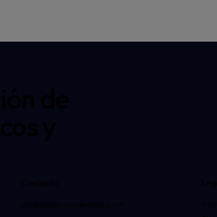
ión de
cos y
Contacto
Leg
pedidos@rotoravante.com
Polí