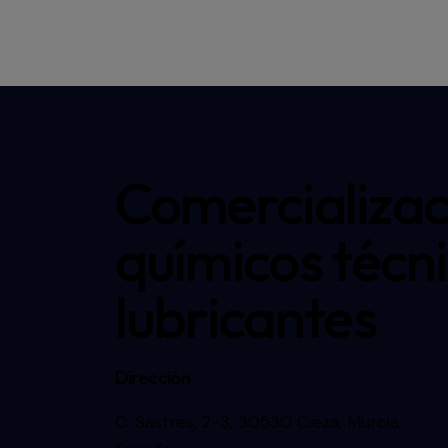
Comercializac
químicos técni
lubricantes
Dirección
C. Sastres, 2-3, 30530 Cieza, Murcia,