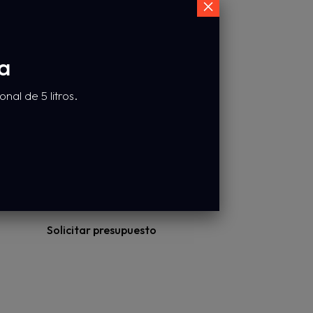
×
da
al de 5 litros.
Titan
Solicitar presupuesto