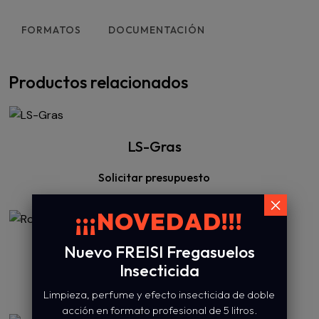
FORMATOS
DOCUMENTACIÓN
Productos relacionados
LS-Gras
Solicitar presupuesto
×
¡¡¡NOVEDAD!!!
Nuevo FREISI Fregasuelos
Rotor Inox Spray
Insecticida
Solicitar presupuesto
Limpieza, perfume y efecto insecticida de doble
acción en formato profesional de 5 litros.