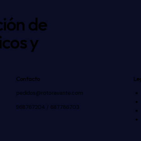
ión de
icos y
Contacto
Le
pedidos@rotoravante.com
968767204 / 687786703