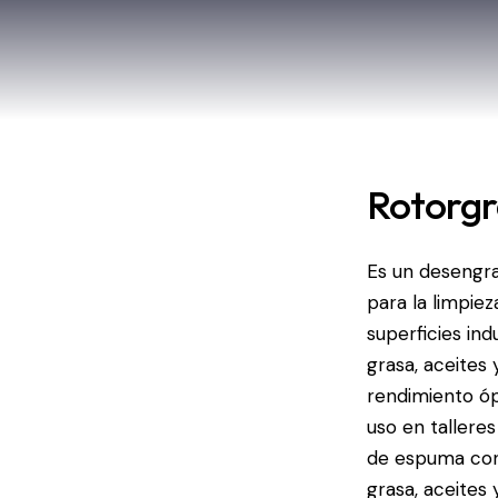
Rotorgr
Es un desengr
para la limpie
superficies ind
grasa, aceites 
rendimiento óp
uso en tallere
de espuma cont
grasa, aceites 