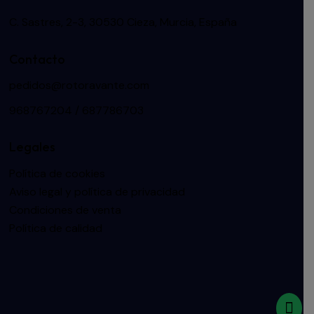
C. Sastres, 2-3, 30530 Cieza, Murcia, España
Contacto
pedidos@rotoravante.com
968767204 / 687786703
Legales
Política de cookies
Aviso legal y política de privacidad
Condiciones de venta
Política de calidad