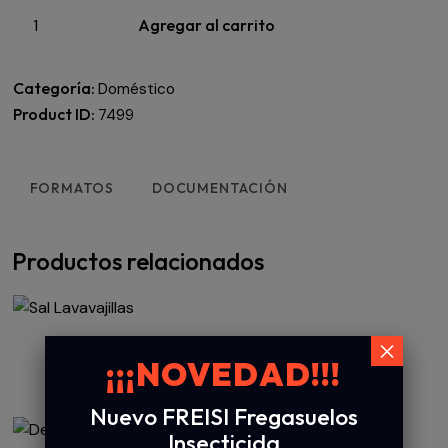
Agregar al carrito
Categoría:
Doméstico
Product ID:
7499
FORMATOS
DOCUMENTACIÓN
Productos relacionados
×
Sal Lavavajillas
¡¡¡NOVEDAD!!!
4,99
€
IVA inc.
Nuevo FREISI Fregasuelos
Insecticida