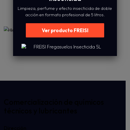
Desengrasante Avance
Limpieza, perfume y efecto insecticida de doble
acción en formato profesional de 5 litros.
3,99
€
-
19,95
€
IVA inc.
Ver producto FREISI
Hidroalcohol Higel
4,59
€
-
22,95
€
IVA inc.
Comercialización de químicos
técnicos y lubricantes
Dirección