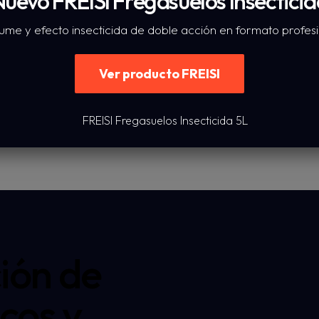
uevo FREISI Fregasuelos Insectici
Desengras Forte
ume y efecto insecticida de doble acción en formato profesion
Solicitar presupuesto
Ver producto FREISI
ión de
cos y