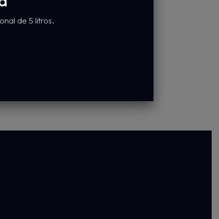
da
Pasta de manos HRC
al de 5 litros.
Solicitar presupuesto