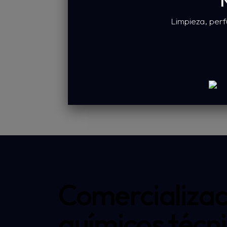
N
Rotor Tef
Limpieza, perf
Solicitar presupuesto
Comercializac
químicos técni