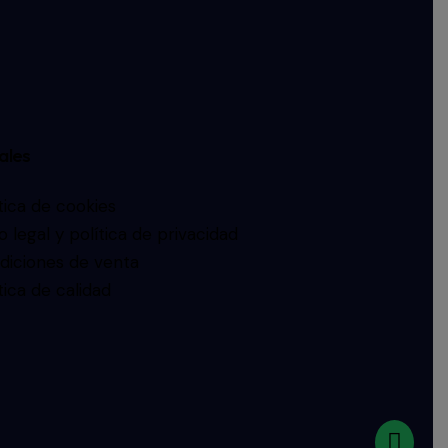
ales
tica de cookies
o legal y política de privacidad
diciones de venta
tica de calidad