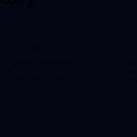
Contacto
Leg
pedidos@rotoravante.com
Polí
Avis
968767204 / 687786703
Con
Polí